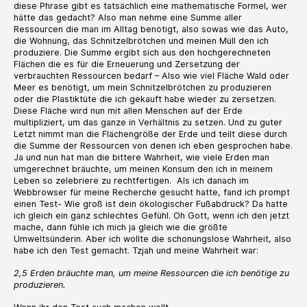
diese Phrase gibt es tatsächlich eine mathematische Formel, wer
hätte das gedacht? Also man nehme eine Summe aller
Ressourcen die man im Alltag benötigt, also sowas wie das Auto,
die Wohnung, das Schnitzelbrötchen und meinen Müll den ich
produziere. Die Summe ergibt sich aus den hochgerechneten
Flächen die es für die Erneuerung und Zersetzung der
verbrauchten Ressourcen bedarf – Also wie viel Fläche Wald oder
Meer es benötigt, um mein Schnitzelbrötchen zu produzieren
oder die Plastiktüte die ich gekauft habe wieder zu zersetzen.
Diese Fläche wird nun mit allen Menschen auf der Erde
multipliziert, um das ganze in Verhältnis zu setzen. Und zu guter
Letzt nimmt man die Flächengröße der Erde und teilt diese durch
die Summe der Ressourcen von denen ich eben gesprochen habe.
Ja und nun hat man die bittere Wahrheit, wie viele Erden man
umgerechnet bräuchte, um meinen Konsum den ich in meinem
Leben so zelebriere zu rechtfertigen. Als ich danach im
Webbrowser für meine Recherche gesucht hatte, fand ich prompt
einen Test- Wie groß ist dein ökologischer Fußabdruck? Da hatte
ich gleich ein ganz schlechtes Gefühl. Oh Gott, wenn ich den jetzt
mache, dann fühle ich mich ja gleich wie die größte
Umweltsünderin. Aber ich wollte die schonungslose Wahrheit, also
habe ich den Test gemacht. Tzjah und meine Wahrheit war:
2,5 Erden bräuchte man, um meine Ressourcen die ich benötige zu
produzieren.