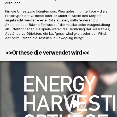
erzeugen-
Für die Umsetzung könnten sog. Wearables mit Interface – die am
Prototypen der Orthese oder an anderer Stelle des Körpers
angebracht werden – eine Rolle spielen, mithilfe derer z.B.
Aktionen oder Räume Einfluss auf die musikalische
Ausgestaltung
als Effektor haben. Beispiele wären die Berührung der Wearables,
Abstände zu Objekten, die Laufgeschwindigkeit oder der Wind,
der beim Laufen die Textilien in Bewegung bringt.
>>Orthese die verwendet wird<<
V
i
d
e
o
-
P
l
a
y
e
r