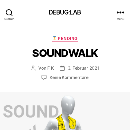
DEBUG:LAB
Suchen
Menü
Kategorien
PENDING
SOUNDWALK
Von
F K
3. Februar 2021
Beitragsautor
Beitragsdatum
zu
Keine Kommentare
SOUNDWALK