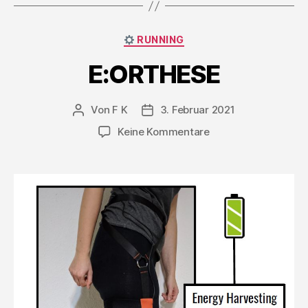
Kategorien
RUNNING
E:ORTHESE
Von
F K
3. Februar 2021
Beitragsautor
Beitragsdatum
zu
Keine Kommentare
E:ORTHESE