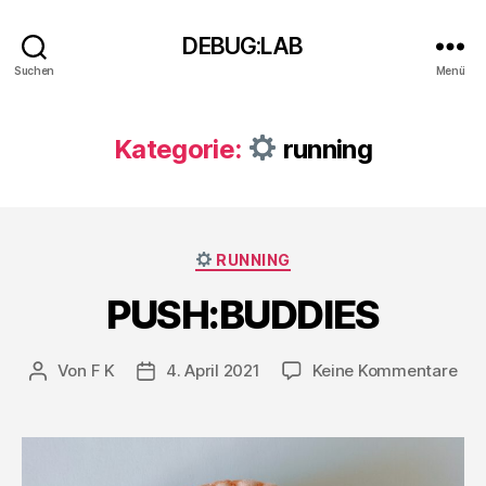
DEBUG:LAB
Suchen
Menü
Kategorie:
running
Kategorien
RUNNING
PUSH:BUDDIES
zu
Von
F K
4. April 2021
Keine Kommentare
Beitragsautor
Beitragsdatum
PUS